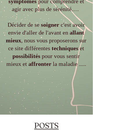
symptômes
pour comprendre et
agir avec plus de sérénité.…
Décider de se
soigner
c'est avoir
envie d'aller de l'avant en
allant
mieux
, nous vous proposerons sur
ce site différentes
techniques
et
possibilités
pour vous sentir
mieux et
affronter
la maladie .....
POSTS