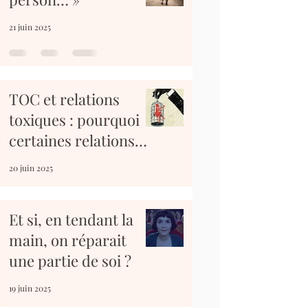
21 juin 2025
TOC et relations
toxiques : pourquoi
certaines relations
peuvent aggraver
20 juin 2025
nos troubles
Et si, en tendant la
main, on réparait
une partie de soi ?
19 juin 2025