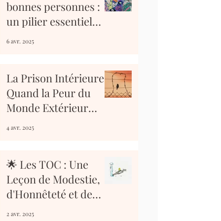
bonnes personnes :
un pilier essentiel
sur le chemin du
6 avr. 2025
mieux-être
La Prison Intérieure :
Quand la Peur du
Monde Extérieur
Nous Enferme
4 avr. 2025
🌟 Les TOC : Une
Leçon de Modestie,
d'Honnêteté et de
Tolérance 🌟
2 avr. 2025