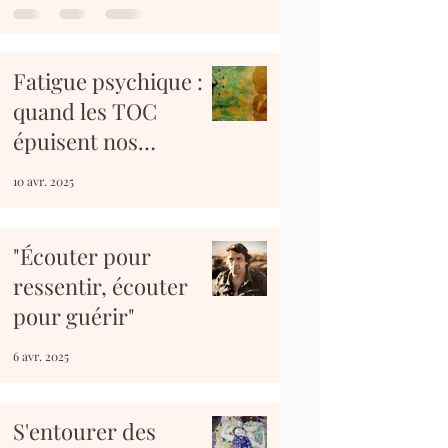
Fatigue psychique :
quand les TOC
épuisent nos
ressources à petit
10 avr. 2025
feu
"Écouter pour
ressentir, écouter
pour guérir"
6 avr. 2025
S'entourer des