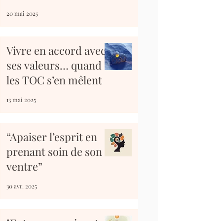
difficile quand on vit
20 mai 2025
avec des TOC ?
Vivre en accord avec
ses valeurs… quand
les TOC s’en mêlent
13 mai 2025
“Apaiser l’esprit en
prenant soin de son
ventre”
30 avr. 2025