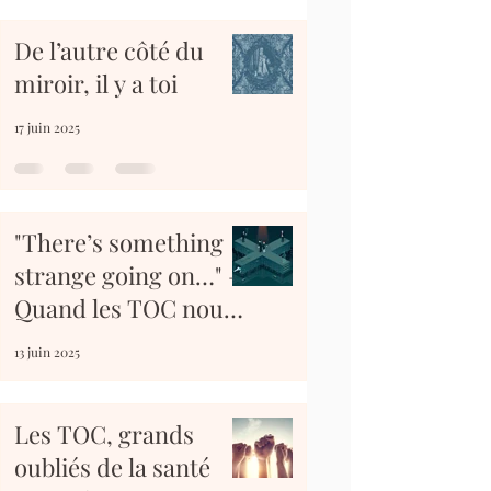
De l’autre côté du
miroir, il y a toi
17 juin 2025
"There’s something
strange going on…" –
Quand les TOC nous
enferment dans une
13 juin 2025
enquête invisible
Les TOC, grands
oubliés de la santé