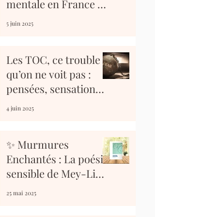
mentale en France :
au-delà des clichés,
5 juin 2025
une vraie souffrance
ignorée
Les TOC, ce trouble
qu’on ne voit pas :
pensées, sensations,
et phobies
4 juin 2025
d’impulsion
✨ Murmures
Enchantés : La poésie
sensible de Mey-Lie
Macchi ✨
25 mai 2025