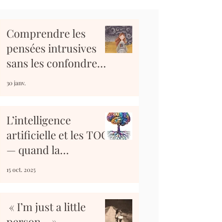
Comprendre les
pensées intrusives
sans les confondre
avec soi
30 janv.
L’intelligence
artificielle et les TOC
— quand la
technologie devient
15 oct. 2025
alliée
« I’m just a little
person… »