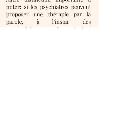
noter: si les psychiatres peuvent
proposer une thérapie par la
parole, à l’instar des
psychothérapeutes, leur principal
objectif est généralement de
diagnostiquer des problèmes de
santé mentale, de prescrire des
traitements médicamenteux et
d’en gérer le suivi.
Les psychiatres étant des
médecins agréés titulaires d’un
diplôme en médecine, ils sont en
principe les seuls professionnels
de la santé mentale à pouvoir
prescrire des médicaments.
Les thérapeutes sont d'accord
pour rappeler que l'élément