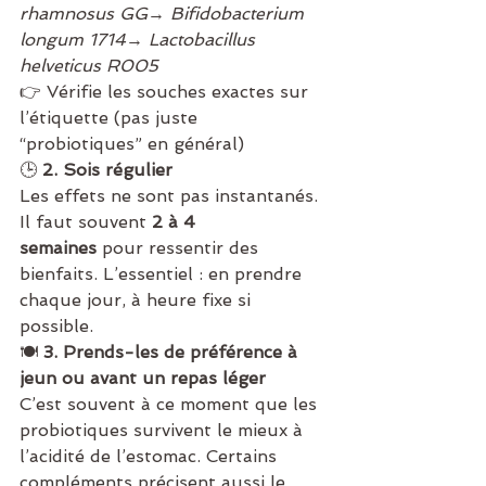
rhamnosus GG
→ 
Bifidobacterium 
longum 1714
→ 
Lactobacillus 
helveticus R005
👉 Vérifie les souches exactes sur 
l’étiquette (pas juste 
“probiotiques” en général)
🕒 
2. Sois régulier
Les effets ne sont pas instantanés. 
Il faut souvent 
2 à 4 
semaines
 pour ressentir des 
bienfaits. L’essentiel : en prendre 
chaque jour, à heure fixe si 
possible.
🍽️ 
3. Prends-les de préférence à 
jeun ou avant un repas léger
C’est souvent à ce moment que les 
probiotiques survivent le mieux à 
l’acidité de l’estomac. Certains 
compléments précisent aussi le 