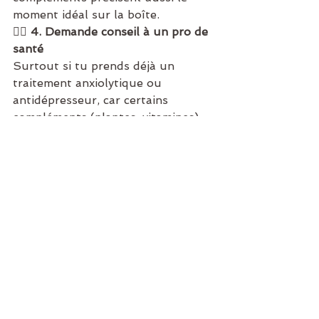
moment idéal sur la boîte.
👩‍⚕️ 
4. Demande conseil à un pro de 
santé
Surtout si tu prends déjà un 
traitement anxiolytique ou 
antidépresseur, car certains 
compléments (plantes, vitamines) 
peuvent interagir. Un avis médical 
personnalisé est toujours plus sûr.
🧠 
5. Combine avec des habitudes 
qui soutiennent le microbiote
→ 
Manger plus de fibres (fruits, 
légumes, légumineuses)→ Réduire 
les excès d’alcool et de sucre→ 
Dormir suffisamment→ Bouger un 
peu chaque jour→ Limiter le stress 
chronique (respiration, relaxation, 
nature…)