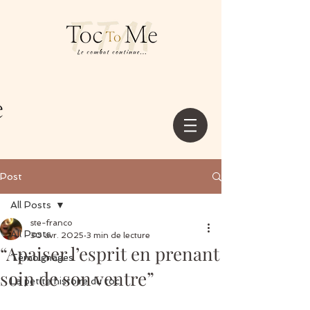
Post
All Posts
ste-franco
All Posts
30 avr. 2025
3 min de lecture
“Apaiser l’esprit en prenant
Témoignages
soin de son ventre”
La petite histoire du toc