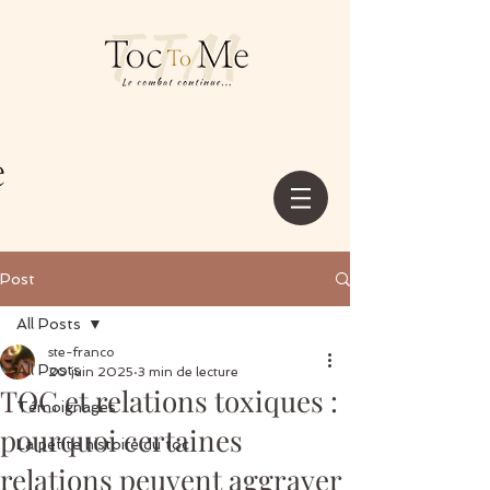
Post
All Posts
ste-franco
All Posts
20 juin 2025
3 min de lecture
TOC et relations toxiques :
Témoignages
pourquoi certaines
La petite histoire du toc
relations peuvent aggraver