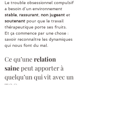
Le trouble obsessionnel compulsif 
a besoin d’un environnement 
stable
, 
rassurant
, 
non jugeant
 et 
soutenant
 pour que le travail 
thérapeutique porte ses fruits.
Et ça commence par une chose : 
savoir reconnaître les dynamiques 
qui nous font du mal.
Ce qu’une 
relation 
saine
 peut apporter à 
quelqu’un qui vit avec un 
TOC :
Du 
soutien
 (même sans tout 
comprendre),
De la 
patience
 dans les 