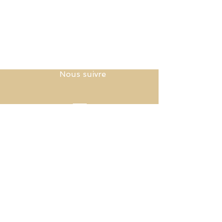
Nous suivre
Mentions légales
Politique en matière de cookies
Politique de confidentialité
​© 2021 par TocToMe