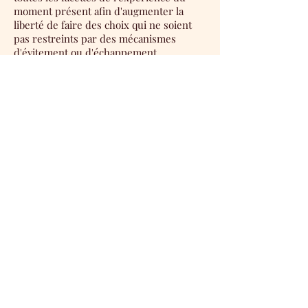
moment présent afin d'augmenter la
liberté de faire des choix qui ne soient
pas restreints par des mécanismes
d'évitement ou d'échappement.
Le traitement ne vise pas à changer le
contenu des événements privés mais à
en modifier le contexte, notamment le
contexte de littéralité dans lequel les
sons formant un mot ou une phrase
acquièrent les fonctions perceptives des
réalités qu'ils désignent. Quand ce
mouvement réussit, il permet d'accepter
plus facilement des événements privés
désagréables. L'évitement n'est alors
plus la seule issue et l'engagement dans
des actions au service des valeurs
choisies devient possible.
source:
https://contextualscience.org/un
_breviaire_en_francais