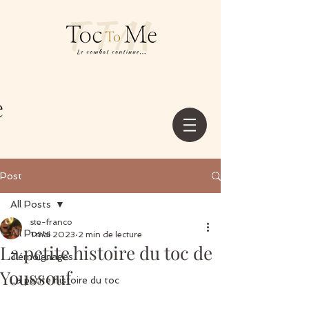
Post
All Posts
ste-franco
All Posts
1 mai 2023
2 min de lecture
La petite histoire du toc de
Témoignages
Youssouf
La petite histoire du toc