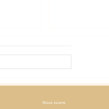
toire du toc de
La petite histoire du toc de
Jeanne
Nous suivre