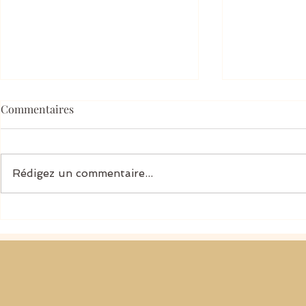
Commentaires
Rédigez un commentaire...
La petite histoire du toc de
La petite his
Joseph
Youssouf