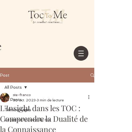
Post
All Posts
ste-franco
All Posts
30 oct. 2023
3 min de lecture
L'Insight dans les TOC :
Témoignages
Comprendre la Dualité de
La petite histoire du toc
la Connaissance