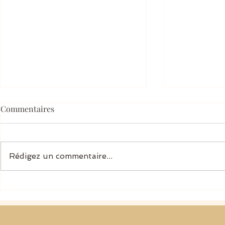
Commentaires
Rédigez un commentaire...
Comprendre les pensées
L’intelligence
intrusives sans les confondre
TOC — quand
avec soi
devient allié