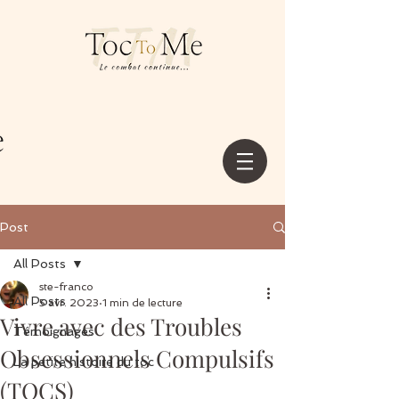
Post
All Posts
ste-franco
All Posts
5 avr. 2023
1 min de lecture
Vivre avec des Troubles
Témoignages
Obsessionnels Compulsifs
La petite histoire du toc
(TOCS)