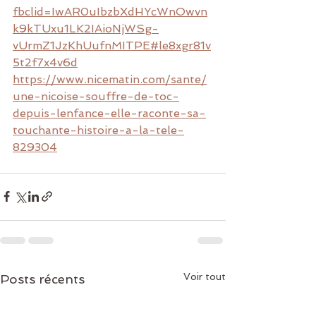
fbclid=IwAR0uIbzbXdHYcWnOwvn
k9kTUxu1LK2IAioNjWSg-
vUrmZ1JzKhUufnMITPE#le8xgr81v
5t2f7x4v6d
https://www.nicematin.com/sante/
une-nicoise-souffre-de-toc-
depuis-lenfance-elle-raconte-sa-
touchante-histoire-a-la-tele-
829304
Voir tout
Posts récents