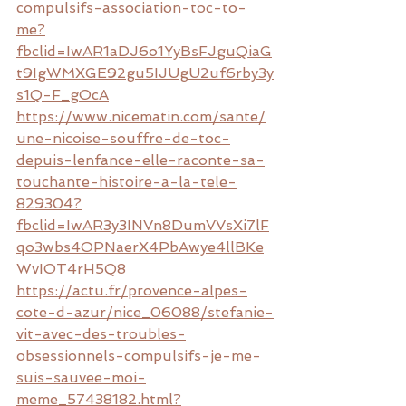
compulsifs-association-toc-to-
me?
fbclid=IwAR1aDJ6o1YyBsFJguQiaG
t9IgWMXGE92gu5IJUgU2uf6rby3y
s1Q-F_gOcA
https://www.nicematin.com/sante/
une-nicoise-souffre-de-toc-
depuis-lenfance-elle-raconte-sa-
touchante-histoire-a-la-tele-
829304?
fbclid=IwAR3y3INVn8DumVVsXi7lF
qo3wbs4OPNaerX4PbAwye4llBKe
WvIOT4rH5Q8
https://actu.fr/provence-alpes-
cote-d-azur/nice_06088/stefanie-
vit-avec-des-troubles-
obsessionnels-compulsifs-je-me-
suis-sauvee-moi-
meme_57438182.html?