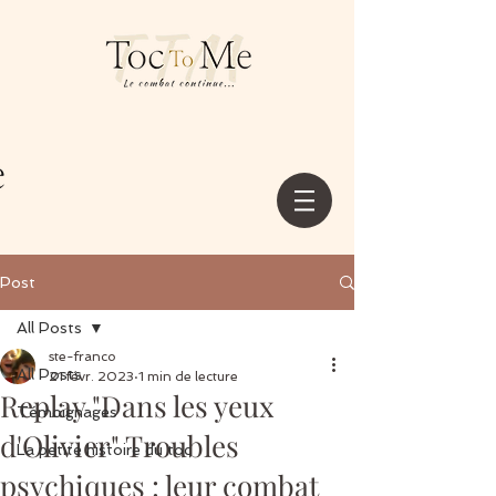
Post
All Posts
ste-franco
All Posts
21 févr. 2023
1 min de lecture
Replay "Dans les yeux
Témoignages
d'Olivier" Troubles
La petite histoire du toc
psychiques : leur combat