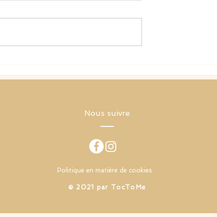
« I’m just a little person… »
 artificielle et les
 la technologie
e
Nous suivre
Politique en matière de cookies
​© 2021 par TocToMe