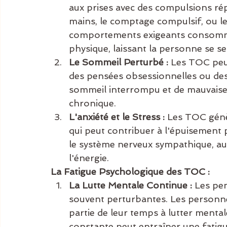
aux prises avec des compulsions rép
mains, le comptage compulsif, ou l
comportements exigeants consomme
physique, laissant la personne se 
Le Sommeil Perturbé :
 Les TOC peu
des pensées obsessionnelles ou des 
sommeil interrompu et de mauvaise 
chronique.
L'anxiété et le Stress :
 Les TOC génèr
qui peut contribuer à l'épuisement p
le système nerveux sympathique, au
l'énergie.
La Fatigue Psychologique des TOC :
La Lutte Mentale Continue :
 Les pe
souvent perturbantes. Les personn
partie de leur temps à lutter menta
constante peut entraîner une fatig