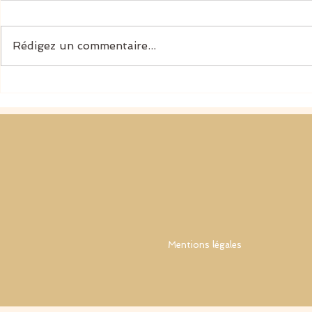
Rédigez un commentaire...
Comprendre les pensées
L’intelligence
intrusives sans les confondre
TOC — quand
avec soi
devient allié
Mentions légales