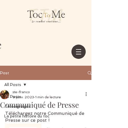
Post
All Posts
ste-franco
All Posts
9 janv. 2023
1 min de lecture
Communiqué de Presse
Témoignages
Téléchargez notre Communiqué de 
La petite histoire du toc
Presse sur ce post !