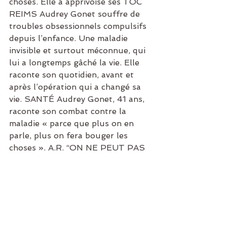
choses. Elle a apprivoisé ses TOC 
REIMS Audrey Gonet souffre de 
troubles obsessionnels compulsifs 
depuis l’enfance. Une maladie 
invisible et surtout méconnue, qui 
lui a longtemps gâché la vie. Elle 
raconte son quotidien, avant et 
après l’opération qui a changé sa 
vie. SANTÉ Audrey Gonet, 41 ans, 
raconte son combat contre la 
maladie « parce que plus on en 
parle, plus on fera bouger les 
choses ». A.R. “ON NE PEUT PAS 
S’EN SORTIR TOUT SEUL” « Le 
TOC touche environ 2 à 3% de la 
population générale, explique 
Audrey Gonet. Cela en fait la 4e 
maladie psychiatrique la plus 
fréquente après les phobies, les 