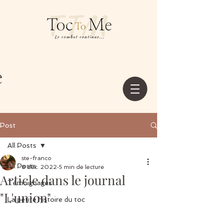
Post
All Posts
ste-franco
All Posts
8 déc. 2022
5 min de lecture
Article dans le journal
Témoignages
"L'union"
La petite histoire du toc