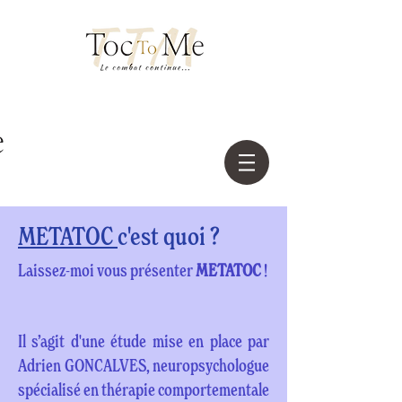
METATOC
c'est quoi ?
Laissez-moi vous présenter
METATOC
!
Il s’agit d'une étude mise en place par
Adrien GONCALVES, neuropsychologue
spécialisé en thérapie comportementale