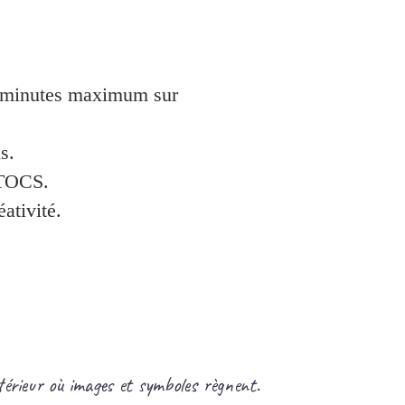
 4 minutes maximum sur
s.
 TOCS.
ativité.
térieur où images et symboles règnent.