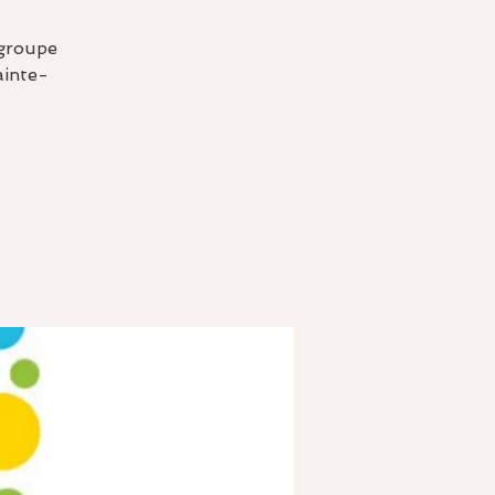
 groupe
ainte-