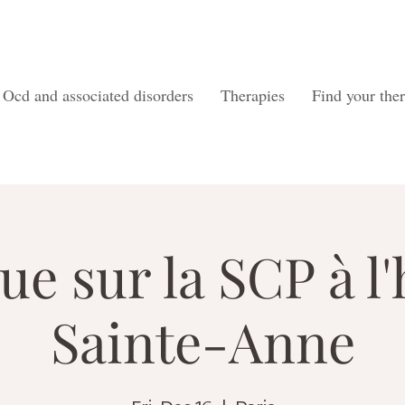
Ocd and associated disorders
Therapies
Find your ther
ue sur la SCP à l'
Sainte-Anne