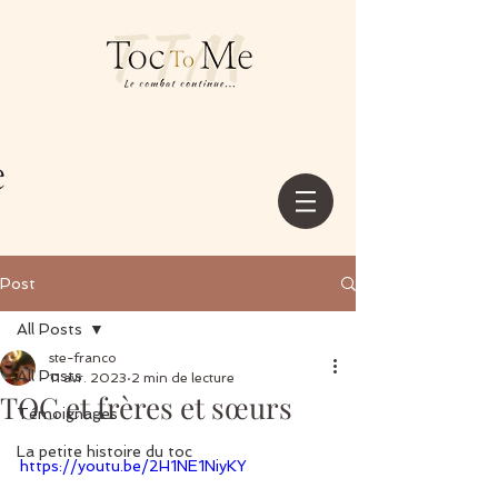
Post
All Posts
ste-franco
All Posts
11 avr. 2023
2 min de lecture
TOC et frères et sœurs
Témoignages
La petite histoire du toc
https://youtu.be/2H1NE1NiyKY