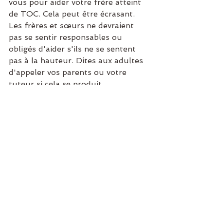
vous pour aider votre frère atteint 
de TOC. Cela peut être écrasant. 
Les frères et sœurs ne devraient 
pas se sentir responsables ou 
obligés d'aider s'ils ne se sentent 
pas à la hauteur. Dites aux adultes 
d'appeler vos parents ou votre 
tuteur si cela se produit. 
Source  
:https://www.ocdkidsmovie.com/sibl
ings
Voir tout
Posts récents