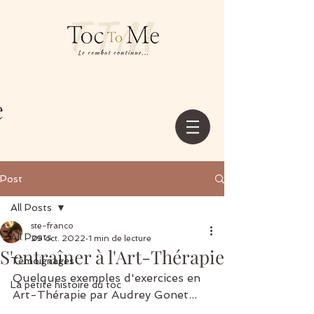
Post
All Posts
ste-franco
All Posts
29 oct. 2022
1 min de lecture
S'entraîner à l'Art-Thérapie
Témoignages
Quelques exemples d'exercices en 
La petite histoire du toc
Art-Thérapie par Audrey Gonet...