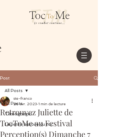
Post
All Posts
ste-franco
All Posts
26 avr. 2023
1 min de lecture
Retrouvez Juliette de
Témoignages
TocToMe au Festival
La petite histoire du toc
Perception(s) Dimanche 7