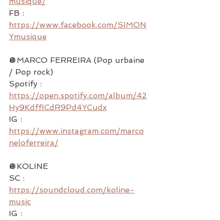
musique/
FB : 
https://www.facebook.com/SIMON
Ymusique
🪩MARCO FERREIRA (Pop urbaine 
/ Pop rock)
Spotify : 
https://open.spotify.com/album/42
Hy9KdffICdR9Pd4YCudx
IG : 
https://www.instagram.com/marco
neloferreira/
🪩KOLINE
SC : 
https://soundcloud.com/koline-
music
IG : 