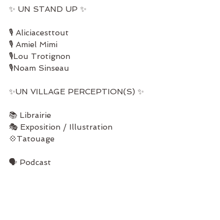
✨ UN STAND UP ✨
🎙️ Aliciacesttout
🎙️ Amiel Mimi
🎙️Lou Trotignon
🎙️Noam Sinseau
✨UN VILLAGE PERCEPTION(S) ✨
📚 Librairie
🎭 Exposition / Illustration
💠Tatouage
🗣️ Podcast
 ℹ️ Stands prévention
Attention : Nombre de places 
limités ⛔️