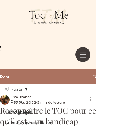
Post
All Posts
ste-franco
All Posts
25 oct. 2022
5 min de lecture
Reconnaître le TOC pour ce
Témoignages
qu'il est - un handicap.
La petite histoire du toc