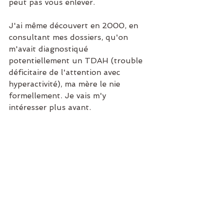
peut pas vous enlever.
J'ai même découvert en 2000, en 
consultant mes dossiers, qu'on 
m'avait diagnostiqué 
potentiellement un TDAH (trouble 
déficitaire de l'attention avec 
hyperactivité), ma mère le nie 
formellement. Je vais m'y 
intéresser plus avant.
Un handicap n'est pas la fin de 
votre vie, c'est votre nouvelle 
superpuissance. Une étiquette ne 
vous définit pas, c'est un chapitre 
de votre livre, pas le livre entier. 
Avant mes nombreuses pannes de 
TOC puis mon diagnostic, en 
vérité, je tenais la vie pour acquise, 