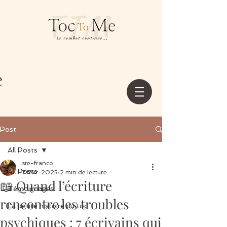
Post
All Posts
ste-franco
All Posts
7 févr. 2025
2 min de lecture
📖 Quand l’écriture
Témoignages
rencontre les troubles
La petite histoire du toc
psychiques : 7 écrivains qui