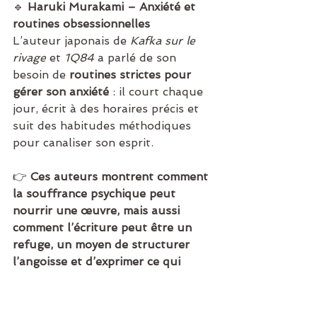
🔹 
Haruki Murakami – Anxiété et 
routines obsessionnelles
L’auteur japonais de 
Kafka sur le 
rivage
 et 
1Q84
 a parlé de son 
besoin de 
routines strictes pour 
gérer son anxiété
 : il court chaque 
jour, écrit à des horaires précis et 
suit des habitudes méthodiques 
pour canaliser son esprit.
👉 
Ces auteurs montrent comment 
la souffrance psychique peut 
nourrir une œuvre, mais aussi 
comment l’écriture peut être un 
refuge, un moyen de structurer 
l’angoisse et d’exprimer ce qui 
dépasse les mots ordinaires.
Et vous, avez-vous un écrivain qui 
vous aide à traverser les moments 