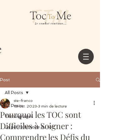
Post
All Posts
ste-franco
All Posts
19 oct. 2023
3 min de lecture
Pourquoi les TOC sont
Témoignages
Difficiles à Soigner :
La petite histoire du toc
Comprendre les Défis du