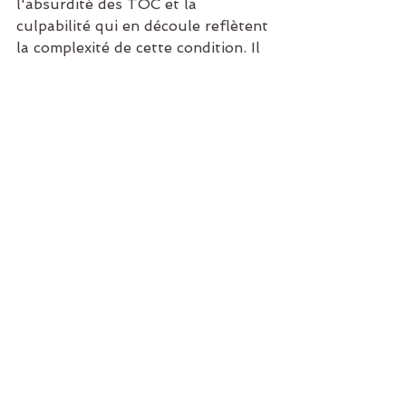
l'absurdité des TOC et la 
culpabilité qui en découle reflètent 
la complexité de cette condition. Il 
est essentiel de sensibiliser le 
public à la réalité de ces troubles 
et de fournir un soutien 
compatissant à ceux qui luttent 
contre les TOC. En reconnaissant 
que la culpabilité n'a pas sa place 
dans la compréhension des TOC, 
nous pouvons contribuer à briser 
les stigmates et à offrir de l'aide à 
ceux qui en ont besoin.