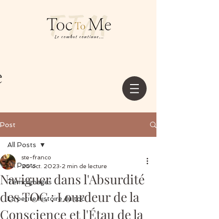
Post
All Posts
ste-franco
All Posts
20 oct. 2023
2 min de lecture
Naviguer dans l'Absurdité
Témoignages
des TOC : Lourdeur de la
La petite histoire du toc
Conscience et l'Étau de la