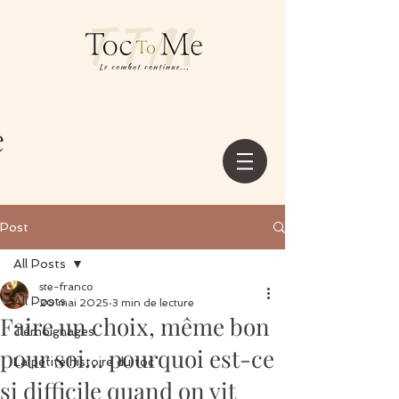
Post
All Posts
ste-franco
All Posts
20 mai 2025
3 min de lecture
Faire un choix, même bon
Témoignages
pour soi… pourquoi est-ce
La petite histoire du toc
si difficile quand on vit