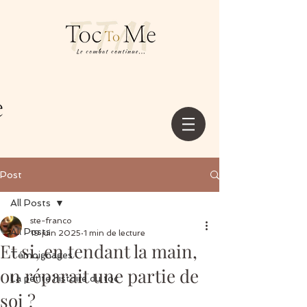
Post
All Posts
ste-franco
All Posts
19 juin 2025
1 min de lecture
Et si, en tendant la main,
Témoignages
on réparait une partie de
La petite histoire du toc
soi ?