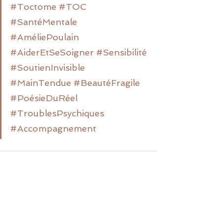
#Toctome
#TOC
#SantéMentale
#AméliePoulain
#AiderEtSeSoigner
#Sensibilité
#SoutienInvisible
#MainTendue
#BeautéFragile
#PoésieDuRéel
#TroublesPsychiques
#Accompagnement