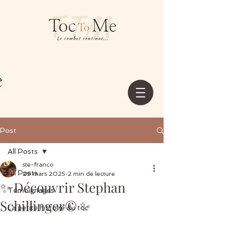
Post
All Posts
ste-franco
All Posts
29 mars 2025
2 min de lecture
✨ Découvrir Stephan
Témoignages
Schillinger© ✨
La petite histoire du toc