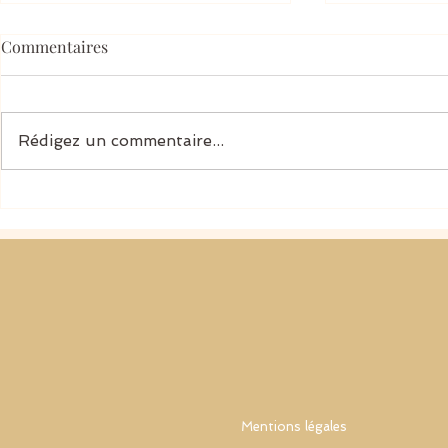
Commentaires
Rédigez un commentaire...
Comprendre les pensées
L’intelligence
intrusives sans les confondre
TOC — quand
avec soi
devient allié
Mentions légales