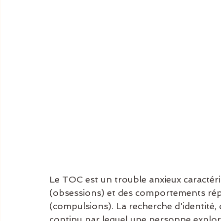
Le TOC est un trouble anxieux caractéri
(obsessions) et des comportements répéti
(compulsions). La recherche d'identité, 
continu par lequel une personne explore e