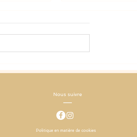
« I’m just a little person… »
 artificielle et les
 la technologie
e
Nous suivre
Politique en matière de cookies