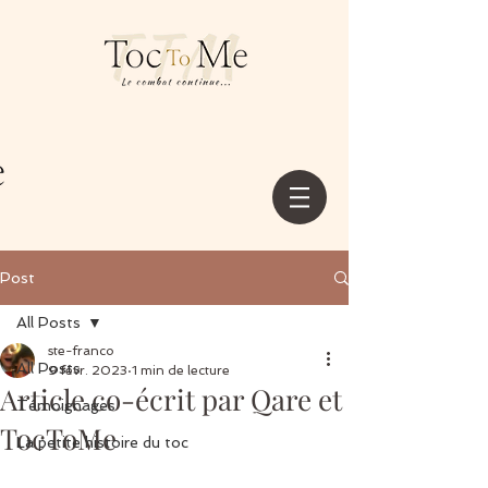
Post
All Posts
ste-franco
All Posts
9 févr. 2023
1 min de lecture
Article co-écrit par Qare et
Témoignages
TocToMe
La petite histoire du toc