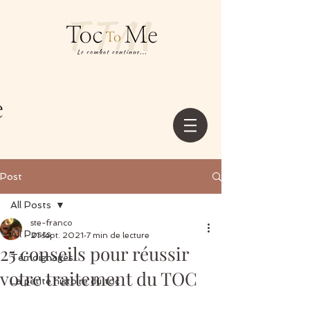
Post
All Posts
ste-franco
All Posts
21 sept. 2021
7 min de lecture
25 conseils pour réussir
Témoignages
votre traitement du TOC
La petite histoire du toc